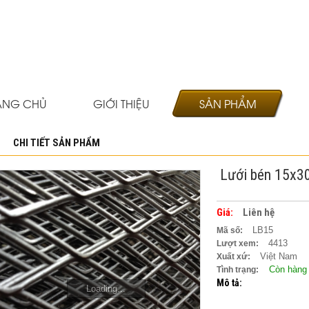
ANG CHỦ
GIỚI THIỆU
SẢN PHẨM
CHI TIẾT SẢN PHẨM
Lưới bén 15x3
Giá:
Liên hệ
LB15
Mã số:
4413
Lượt xem:
Việt Nam
Xuất xứ:
Còn hàng
Tình trạng:
Mô tả:
Loading...