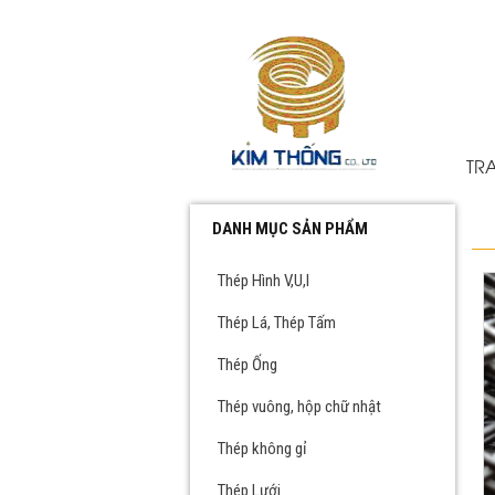
TR
DANH MỤC SẢN PHẨM
Thép Hình V,U,I
Thép Lá, Thép Tấm
Thép Ống
Thép vuông, hộp chữ nhật
Thép không gỉ
Thép Lưới