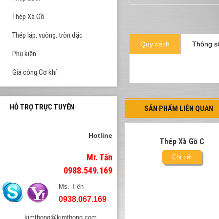
Thép Xà Gồ
Thép láp, vuông, tròn đặc
Quy cách
Thông số
Phụ kiện
Gia công Cơ khí
HỖ TRỢ TRỰC TUYẾN
SẢN PHẨM LIÊN QUAN
Hotline
Thép Xà Gồ C
Mr. Tấn
Chi tiết
0988.549.169
Ms. Tiên
0938.067.169
kimthong@kimthong.com