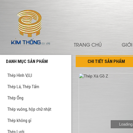
TRANG CHỦ
GIỚI
DANH MỤC SẢN PHẨM
CHI TIẾT SẢN PHẨM
Thép Hình V,U,I
Thép Lá, Thép Tấm
Thép Ống
Thép vuông, hộp chữ nhật
Thép không gỉ
Loading.
Thép Lưới