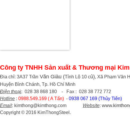
Công ty TNHH Sản xuất & Thương mại Kim
Văn Giàu (
ủ)
Đia chỉ: 3A37 Trần
Tỉnh Lộ 10 c
, Xã Phạm Văn H
Huyện Bình Chánh, Tp. Hồ Chí Minh
Điện th
oại
: 028 38 868 180 - Fax : 028 38 772 772
Hotline
:
0988.549.169 ( A Tấn)
-
0938 067 169 (Thủy Tiên)
Email
: kimthong@kimthong.com
Website
:
www.kimthon
Copyright © 2016 KimThongSteel.