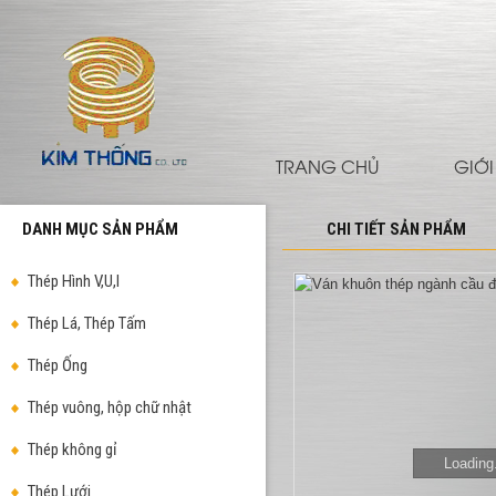
TRANG CHỦ
GIỚI
DANH MỤC SẢN PHẨM
CHI TIẾT SẢN PHẨM
Thép Hình V,U,I
Thép Lá, Thép Tấm
Thép Ống
Thép vuông, hộp chữ nhật
Thép không gỉ
Loading.
Thép Lưới