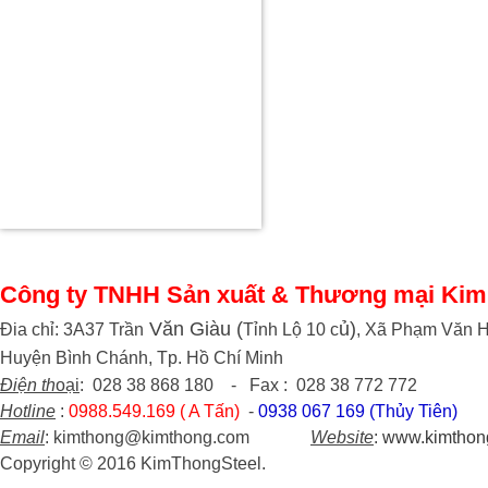
Công ty TNHH Sản xuất & Thương mại Kim
Văn Giàu (
ủ)
Đia chỉ: 3A37 Trần
Tỉnh Lộ 10 c
, Xã Phạm Văn H
Huyện Bình Chánh, Tp. Hồ Chí Minh
Điện th
oại
: 028 38 868 180 - Fax : 028 38 772 772
Hotline
:
0988.549.169 ( A Tấn)
-
0938 067 169 (Thủy Tiên)
Email
: kimthong@kimthong.com
Website
:
www.kimthon
Copyright © 2016 KimThongSteel.