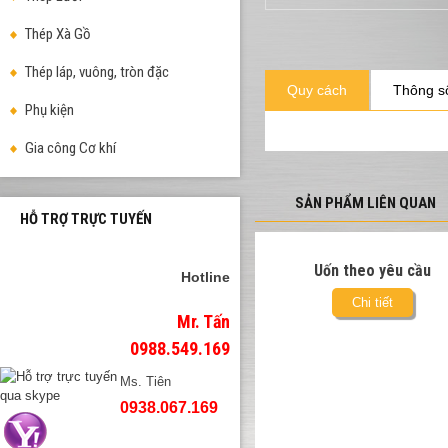
Thép Xà Gồ
Thép láp, vuông, tròn đặc
Quy cách
Thông số
Phụ kiện
Gia công Cơ khí
SẢN PHẨM LIÊN QUAN
HỖ TRỢ TRỰC TUYẾN
Uốn theo yêu cầu
Hotline
Chi tiết
Mr. Tấn
0988.549.169
Ms. Tiên
0938.067.169