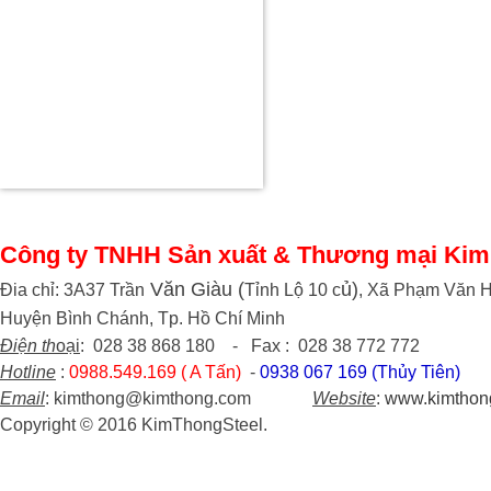
Công ty TNHH Sản xuất & Thương mại Kim
Văn Giàu (
ủ)
Đia chỉ: 3A37 Trần
Tỉnh Lộ 10 c
, Xã Phạm Văn H
Huyện Bình Chánh, Tp. Hồ Chí Minh
Điện th
oại
: 028 38 868 180 - Fax : 028 38 772 772
Hotline
:
0988.549.169 ( A Tấn)
-
0938 067 169 (Thủy Tiên)
Email
: kimthong@kimthong.com
Website
:
www.kimthon
Copyright © 2016 KimThongSteel.