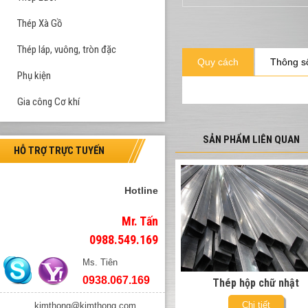
Thép Xà Gồ
Thép láp, vuông, tròn đặc
Quy cách
Thông số
Phụ kiện
Gia công Cơ khí
SẢN PHẨM LIÊN QUAN
HỖ TRỢ TRỰC TUYẾN
Hotline
Mr. Tấn
0988.549.169
Ms. Tiên
0938.067.169
Thép hộp chữ nhật
Chi tiết
kimthong@kimthong.com