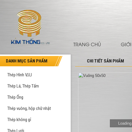
TRANG CHỦ
GIỚI
DANH MỤC SẢN PHẨM
CHI TIẾT SẢN PHẨM
Thép Hình V,U,I
Thép Lá, Thép Tấm
Thép Ống
Thép vuông, hộp chữ nhật
Thép không gỉ
Loading.
Thép Lưới