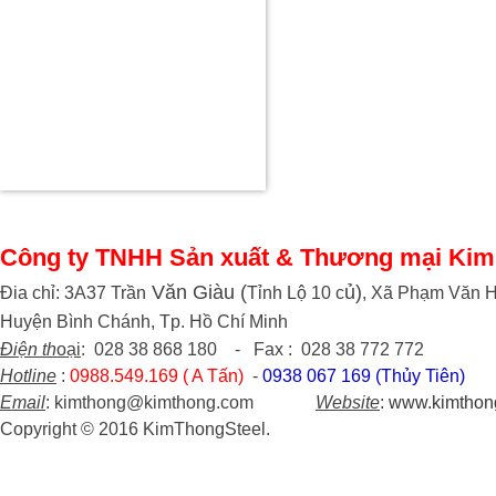
Công ty TNHH Sản xuất & Thương mại Kim
Văn Giàu (
ủ)
Đia chỉ: 3A37 Trần
Tỉnh Lộ 10 c
, Xã Phạm Văn H
Huyện Bình Chánh, Tp. Hồ Chí Minh
Điện th
oại
: 028 38 868 180 - Fax : 028 38 772 772
Hotline
:
0988.549.169 ( A Tấn)
-
0938 067 169 (Thủy Tiên)
Email
: kimthong@kimthong.com
Website
:
www.kimthon
Copyright © 2016 KimThongSteel.