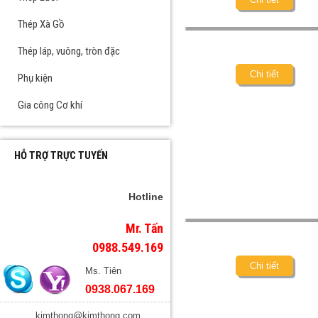
Thép Xà Gồ
Thép láp, vuông, tròn đặc
Chi tiết
Phụ kiện
Gia công Cơ khí
HỖ TRỢ TRỰC TUYẾN
Hotline
Mr. Tấn
0988.549.169
Chi tiết
Ms. Tiên
0938.067.169
kimthong@kimthong.com