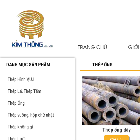
TRANG CHỦ
GIỚI
DANH MỤC SẢN PHẨM
THÉP ỐNG
Thép Hình V,U,I
Thép Lá, Thép Tấm
Thép Ống
Thép vuông, hộp chữ nhật
Thép không gỉ
Thép ống dày
Thép Lưới
Chi tiết