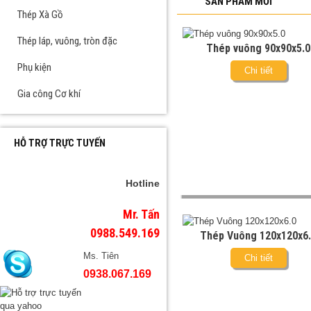
SẢN PHẨM MỚI
Thép Xà Gồ
Thép láp, vuông, tròn đặc
Thép vuông 90x90x5.0
Phụ kiện
Chi tiết
Gia công Cơ khí
HỖ TRỢ TRỰC TUYẾN
Hotline
Mr. Tấn
0988.549.169
Thép Vuông 120x120x6
Ms. Tiên
Chi tiết
0938.067.169