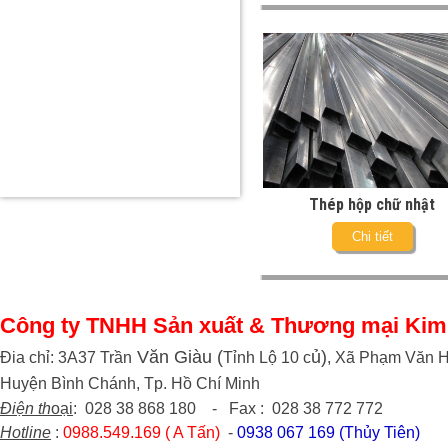
Thép hộp chữ nhật
Chi tiết
Công ty TNHH Sản xuất & Thương mại Kim
Văn Giàu (
ủ)
Đia chỉ: 3A37 Trần
Tỉnh Lộ 10 c
, Xã Phạm Văn H
Huyện Bình Chánh, Tp. Hồ Chí Minh
Điện th
oại
: 028 38 868 180 - Fax : 028 38 772 772
Hotline
:
0988.549.169 ( A Tấn)
-
0938 067 169 (Thủy Tiên)